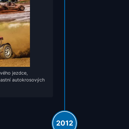
svého jezdce,
účastní autokrosových
2012