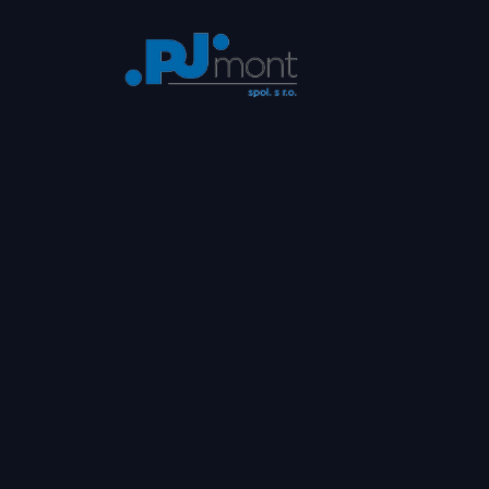
Přeskočit
na
obsah