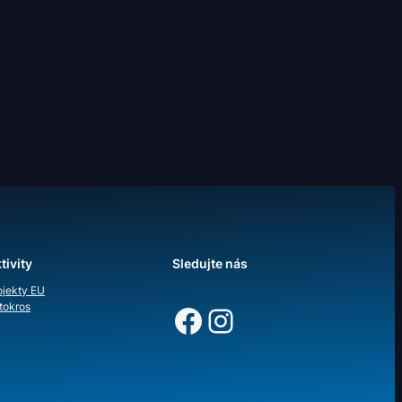
tivity
Sledujte nás
ojekty EU
Facebook
Instagram
tokros